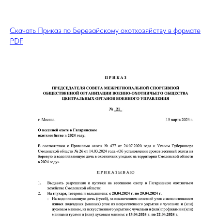
Скачать
Приказ по Березайскому охотхозяйству
в формате
PDF